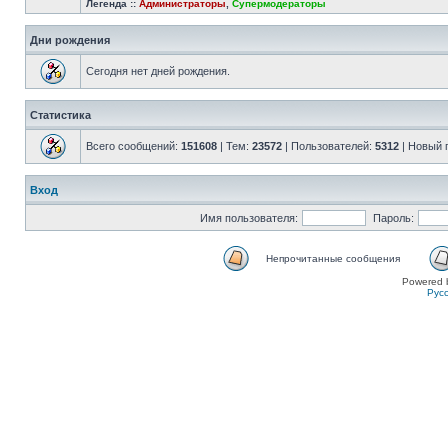
Легенда ::
Администраторы
,
Супермодераторы
Дни рождения
Сегодня нет дней рождения.
Статистика
Всего сообщений:
151608
| Тем:
23572
| Пользователей:
5312
| Новый 
Вход
Имя пользователя:
Пароль:
Непрочитанные сообщения
Powered 
Рус