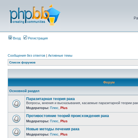
Ра
Вход
Регистрация
Сообщения без ответов
|
Активные темы
Список форумов
Форум
Основной раздел
Паразитарная теория рака
Вопросы, мнения и высказывания, касаемые паразитарной теории рак
Модераторы:
Плюс
,
Plus
Противостояние теорий происхождения рака
Модераторы:
Плюс
,
Plus
Новые методы лечения рака
Модераторы:
Плюс
,
Plus