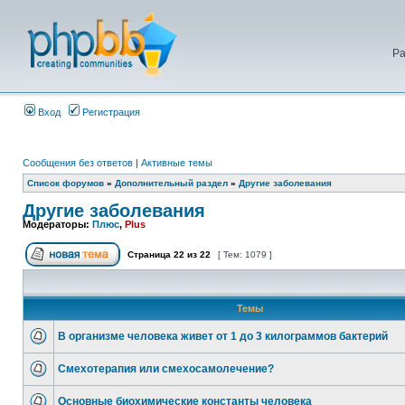
Ра
Вход
Регистрация
Сообщения без ответов
|
Активные темы
Список форумов
»
Дополнительный раздел
»
Другие заболевания
Другие заболевания
Модераторы:
Плюс
,
Plus
Страница
22
из
22
[ Тем: 1079 ]
Темы
В организме человека живет от 1 до 3 килограммов бактерий
Смехотерапия или смехосамолечение?
Основные биохимические константы человека