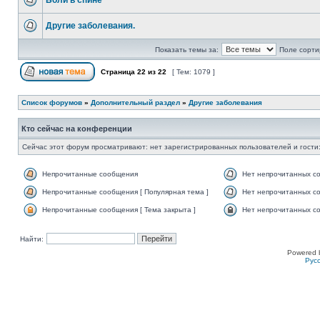
Боли в спине
Другие заболевания.
Показать темы за:
Поле сорти
Страница
22
из
22
[ Тем: 1079 ]
Список форумов
»
Дополнительный раздел
»
Другие заболевания
Кто сейчас на конференции
Сейчас этот форум просматривают: нет зарегистрированных пользователей и гости:
Непрочитанные сообщения
Нет непрочитанных с
Непрочитанные сообщения [ Популярная тема ]
Нет непрочитанных со
Непрочитанные сообщения [ Тема закрыта ]
Нет непрочитанных со
Найти:
Powered 
Рус