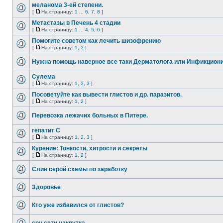
меланома 3-ей степени.
[
На страницу:
1
...
6
,
7
,
8
]
Метастазы в Печень 4 стадии
[
На страницу:
1
...
4
,
5
,
6
]
Помогите советом как лечить шизофрению
[
На страницу:
1
,
2
]
Нужна помощь наверное все таки Дерматолога или Инфикцион
Сулема
[
На страницу:
1
,
2
,
3
]
Посоветуйте как вывести глистов и др. паразитов.
[
На страницу:
1
,
2
]
Перевозка лежачих больных в Питере.
гепатит С
[
На страницу:
1
,
2
,
3
]
Курение: Тонкости, хитрости и секреты
[
На страницу:
1
,
2
]
Слив серой схемы по заработку
Здоровье
Кто уже избавился от глистов?