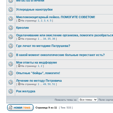
Метастаз в печени
Углеродные нанотрубки
Миеломоноцитарный лейкоз. ПОМОГИТЕ СОВЕТОМ!
[
На страницу:
1
,
2
,
3
,
4
,
5
]
Креолин
Ощелачивание или окисление организма, помогите разобратьс
[
На страницу:
1
...
34
,
35
,
36
]
Где лечат по методике Патрушева?
В какой момент онкологические больные перестают есть?
Мои ответы на медфоруме
[
На страницу:
1
,
2
]
Опытные "бойцы", помогите!
Лечение по методу Петровича
[
На страницу:
1
...
49
,
50
,
51
]
Рак желудка
Показать темы за:
Поле сорти
Страница
9
из
11
[ Тем: 533 ]