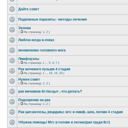
Дайте совет
Подкожные паразиты - методы лечения
Экзема
[
На страницу:
1
,
2
]
Люблю когда в очках
менингиома головного мога
Лимфоузлы
[
На страницу:
1
...
5
,
6
,
7
]
Рак мочевого пузыря 4 стадия
[
На страницу:
1
...
18
,
19
,
20
]
Нужен совет
[
На страницу:
1
,
2
]
рак яичников 4ст/асцыт , что делать?
Подозрение на рак
[
На страницу:
1
,
2
]
Рак щит.железы, рецидив,c мтс в лимф. шеи, легкие 4 стадия
!!Нужна помощь! Мтс в голове и легких(рак груди IIст)