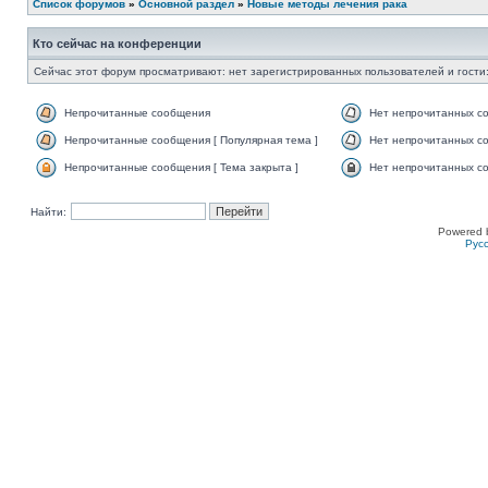
Список форумов
»
Основной раздел
»
Новые методы лечения рака
Кто сейчас на конференции
Сейчас этот форум просматривают: нет зарегистрированных пользователей и гости:
Непрочитанные сообщения
Нет непрочитанных с
Непрочитанные сообщения [ Популярная тема ]
Нет непрочитанных со
Непрочитанные сообщения [ Тема закрыта ]
Нет непрочитанных со
Найти:
Powered 
Рус