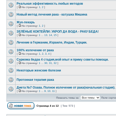
Реальная эффективность любых методов
[
На страницу:
1
,
2
]
Новый метод лечения рака - катушка Мишина
Жук-лекарь
[
На страницу:
1
,
2
]
ЗЕЛЁНЫЕ КОКТЕЙЛИ: УКРОП ДА ВОДА - РАКУ БЕДА!
[
На страницу:
1
...
13
,
14
,
15
]
Лечение в Германии, Израиле, Индии, Турции.
100% излечение от рака
[
На страницу:
1
,
2
,
3
,
4
]
Саркома бедра 4 стадия,мой опыт и приму советы помощи.
[
На страницу:
1
...
30
,
31
,
32
]
Некоторые женские болезни
Протонная терапия рака
Диета №7 Озава. Полное излечение от рака(начальная стадия).
[
На страницу:
1
...
9
,
10
,
11
]
Показать темы за:
Поле сорти
Страница
4
из
12
[ Тем: 573 ]