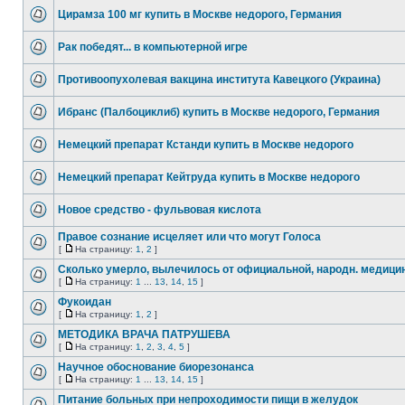
Цирамза 100 мг купить в Москве недорого, Германия
Рак победят... в компьютерной игре
Противоопухолевая вакцина института Кавецкого (Украина)
Ибранс (Палбоциклиб) купить в Москве недорого, Германия
Немецкий препарат Кстанди купить в Москве недорого
Немецкий препарат Кейтруда купить в Москве недорого
Новое средство - фульвовая кислота
Правое сознание исцеляет или что могут Голоса
[
На страницу:
1
,
2
]
Сколько умерло, вылечилось от официальной, народн. медици
[
На страницу:
1
...
13
,
14
,
15
]
Фукоидан
[
На страницу:
1
,
2
]
МЕТОДИКА ВРАЧА ПАТРУШЕВА
[
На страницу:
1
,
2
,
3
,
4
,
5
]
Научное обоснование биорезонанса
[
На страницу:
1
...
13
,
14
,
15
]
Питание больных при непроходимости пищи в желудок