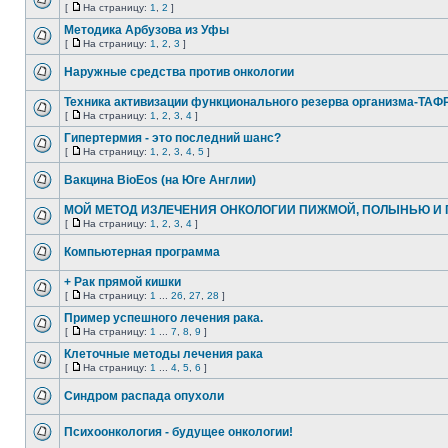
[
На страницу:
1
,
2
]
Методика Арбузова из Уфы
[
На страницу:
1
,
2
,
3
]
Наружные средства против онкологии
Техника активизации функционального резерва организма-ТАФ
[
На страницу:
1
,
2
,
3
,
4
]
Гипертермия - это последний шанс?
[
На страницу:
1
,
2
,
3
,
4
,
5
]
Вакцина BioEos (на Юге Англии)
МОЙ МЕТОД ИЗЛЕЧЕНИЯ ОНКОЛОГИИ ПИЖМОЙ, ПОЛЫНЬЮ И 
[
На страницу:
1
,
2
,
3
,
4
]
Компьютерная программа
+ Рак прямой кишки
[
На страницу:
1
...
26
,
27
,
28
]
Пример успешного лечения рака.
[
На страницу:
1
...
7
,
8
,
9
]
Клеточные методы лечения рака
[
На страницу:
1
...
4
,
5
,
6
]
Cиндром распада опухоли
Психоонкология - будущее онкологии!