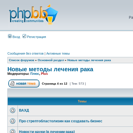
Ра
Вход
Регистрация
Сообщения без ответов
|
Активные темы
Список форумов
»
Основной раздел
»
Новые методы лечения рака
Новые методы лечения рака
Модераторы:
Плюс
,
Plus
Страница
4
из
12
[ Тем: 573 ]
Темы
ВАХД
Про стрептобластолизин как создавать бизнес
Новости науки (в лечении рака)