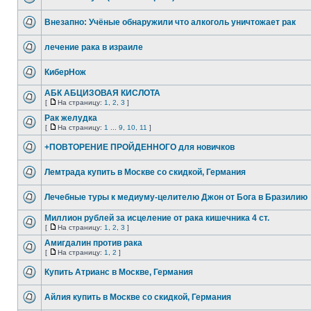
Внезапно: Учёные обнаружили что алкоголь уничтожает рак
лечение рака в израиле
КиберНож
АБК АБЦИЗОВАЯ КИСЛОТА
[
На страницу:
1
,
2
,
3
]
Рак желудка
[
На страницу:
1
...
9
,
10
,
11
]
+ПОВТОРЕНИЕ ПРОЙДЕННОГО для новичков
Лемтрада купить в Москве со скидкой, Германия
Лечебные туры к медиуму-целителю Джон от Бога в Бразилию
Миллион рублей за исцеление от рака кишечника 4 ст.
[
На страницу:
1
,
2
,
3
]
Амигдалин против рака
[
На страницу:
1
,
2
]
Купить Атрианс в Москве, Германия
Айлия купить в Москве со скидкой, Германия