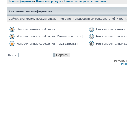
Список форумов
»
Основной раздел
»
Новые методы лечения рака
Кто сейчас на конференции
Сейчас этот форум просматривают: нет зарегистрированных пользователей и гости:
Непрочитанные сообщения
Нет непрочитанных с
Непрочитанные сообщения [ Популярная тема ]
Нет непрочитанных со
Непрочитанные сообщения [ Тема закрыта ]
Нет непрочитанных со
Найти:
Powered 
Рус