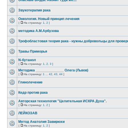
Опасные БАДы. Аконит туда же....
Звукотерапия рака
Онкология. Новый принцип лечения
[
На страницу:
1
,
2
]
методика А.М.Арбузова
Трофобластовая теория рака - нужны добровольцы для провер
Травы Приморья
N-бутанол
[
На страницу:
1
,
2
,
3
]
Методика ______________ Олега (Львов)
[
На страницу:
1
...
42
,
43
,
44
]
Глинолечение
Кедр против рака
Авторская технология "Целительная ИСКРА Духа".
[
На страницу:
1
,
2
]
ЛЕЙКОЗАВ
Метод Анатолия Завирюхи
[
На страницу:
1
,
2
]