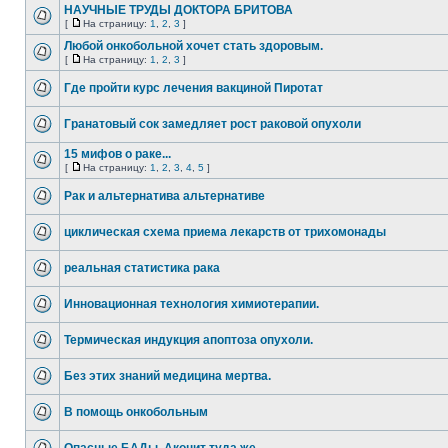
НАУЧНЫЕ ТРУДЫ ДОКТОРА БРИТОВА
[
На страницу:
1
,
2
,
3
]
Любой онкобольной хочет стать здоровым.
[
На страницу:
1
,
2
,
3
]
Где пройти курс лечения вакциной Пиротат
Гранатовый сок замедляет рост раковой опухоли
15 мифов о раке...
[
На страницу:
1
,
2
,
3
,
4
,
5
]
Рак и альтернатива альтернативе
циклическая схема приема лекарств от трихомонады
реальная статистика рака
Инновационная технология химиотерапии.
Термическая индукция апоптоза опухоли.
Без этих знаний медицина мертва.
В помощь онкобольным