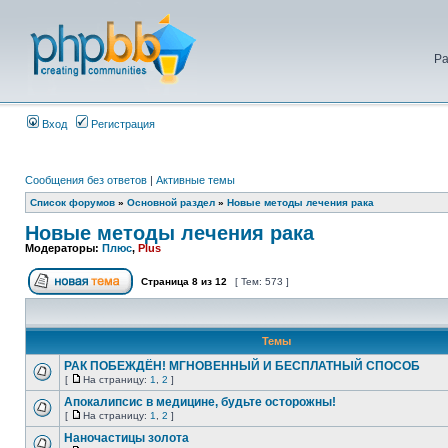
Ра
Вход
Регистрация
Сообщения без ответов
|
Активные темы
Список форумов
»
Основной раздел
»
Новые методы лечения рака
Новые методы лечения рака
Модераторы:
Плюс
,
Plus
Страница
8
из
12
[ Тем: 573 ]
Темы
РАК ПОБЕЖДЁН! МГНОВЕННЫЙ И БЕСПЛАТНЫЙ СПОСОБ
[
На страницу:
1
,
2
]
Апокалипсис в медицине, будьте осторожны!
[
На страницу:
1
,
2
]
Наночастицы золота