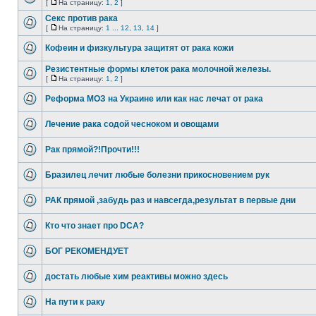
[
На страницу:
1
,
2
]
Секс против рака
[
На страницу:
1
...
12
,
13
,
14
]
Кофеин и физкультура защитят от рака кожи
Резистентные формы клеток рака молочной железы.
[
На страницу:
1
,
2
]
Реформа МОЗ на Украине или как нас лечат от рака
Лечение рака содой чесноком и овощами
Рак прямой?!Прочти!!!
Бразилец лечит любые болезни прикосновением рук
РАК прямой ,забудь раз и навсегда,результат в первые дни
Кто что знает про DCA?
БОГ РЕКОМЕНДУЕТ
достать любые хим реактивы можно здесь
На пути к раку