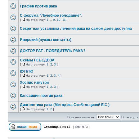
Графен против рака
С форума "Лечебное голодание".
[
На страницу:
1
...
9
,
10
,
11
]
Секретная установка лечения рака на самом деле доступна
Яворский (нужны контакты)
ДОКТОР РАТ - ПОБЕДИТЕЛЬ РАКА?
Схемы ЛЕБЕДЕВА
[
На страницу:
1
,
2
,
3
]
КУПЛЮ
[
На страницу:
1
,
2
,
3
,
4
]
Хоспис изнутри
[
На страницу:
1
,
2
,
3
]
Капсаицин против рака
Диагностика рака (Методика Скобельциной Е.С.)
[
На страницу:
1
,
2
]
Показать темы за:
Поле сорти
Страница
8
из
12
[ Тем: 573 ]