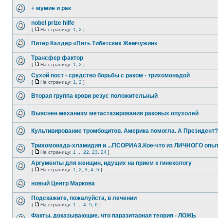
+ мумие и рак
nobel prize hilfe
[
На страницу:
1
,
2
]
Питер Кэлдер «Пять Тибетских Жемчужин»
Трансфер фактор
[
На страницу:
1
,
2
]
Сухой пост - средство борьбы с раком - трихомонадой
[
На страницу:
1
,
2
]
Вторая группа крови резус положительный
Выяснен механизм метастазирования раковых опухолей
Культивирование тромбоцитов. Америка помогла. А Президент?
Трихомонада-хламидия и ...ПСОРИАЗ.Кое-что из ЛИЧНОГО опы
[
На страницу:
1
...
22
,
23
,
24
]
Аргументы для женщин, идущих на прием к гинекологу
[
На страницу:
1
,
2
,
3
,
4
,
5
]
новый Центр Маркова
Подскажите, пожалуйста, в лечении
[
На страницу:
1
...
4
,
5
,
6
]
Факты, доказывающие, что паразитарная теория - ЛОЖЬ