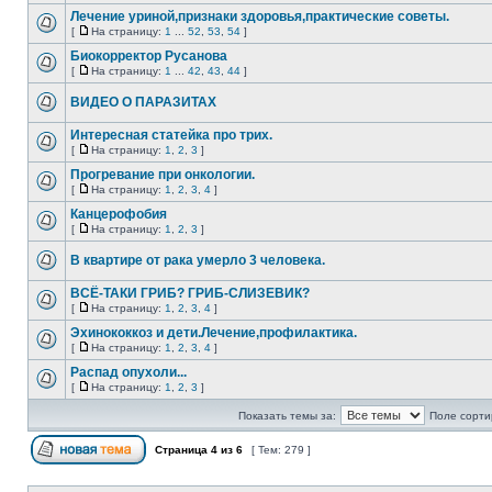
Лечение уриной,признаки здоровья,практические советы.
[
На страницу:
1
...
52
,
53
,
54
]
Биокорректор Русанова
[
На страницу:
1
...
42
,
43
,
44
]
ВИДЕО О ПАРАЗИТАХ
Интересная статейка про трих.
[
На страницу:
1
,
2
,
3
]
Прогревание при онкологии.
[
На страницу:
1
,
2
,
3
,
4
]
Канцерофобия
[
На страницу:
1
,
2
,
3
]
В квартире от рака умерло 3 человека.
ВСЁ-ТАКИ ГРИБ? ГРИБ-СЛИЗЕВИК?
[
На страницу:
1
,
2
,
3
,
4
]
Эхинококкоз и дети.Лечение,профилактика.
[
На страницу:
1
,
2
,
3
,
4
]
Распад опухоли...
[
На страницу:
1
,
2
,
3
]
Показать темы за:
Поле сорти
Страница
4
из
6
[ Тем: 279 ]