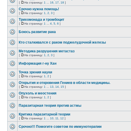
[
На страницу:
1
...
16
,
17
,
18
]
Срочно нужна помощь!
[
На страницу:
1
,
2
,
3
]
Трихомонада и тромбоцит
[
На страницу:
1
...
4
,
5
,
6
]
Боюсь развитие рака
Кто сталкивался с раком поджелудочной железы
Методика разрушения метастаз
[
На страницу:
1
,
2
,
3
]
Информация г-ну Хан
Точка зрения науки
[
На страницу:
1
,
2
]
Открытия и откровения Гениев в области медицины.
[
На страницу:
1
...
13
,
14
,
15
]
Опухоль и меостения
[
На страницу:
1
,
2
]
Паразитарная теория против астмы
Критика паразитарной теории
[
На страницу:
1
...
10
,
11
,
12
]
Срочно!!! Помогите советом по иммунотерапии