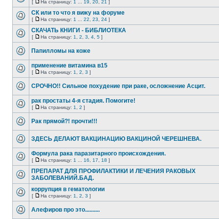
[
На страницу:
1
...
19
,
20
,
21
]
СК или то что я вижу на форуме
[
На страницу:
1
...
22
,
23
,
24
]
СКАЧАТЬ КНИГИ - БИБЛИОТЕКА
[
На страницу:
1
,
2
,
3
,
4
,
5
]
Папилломы на коже
применение витамина в15
[
На страницу:
1
,
2
,
3
]
СРОЧНО!! Сильное похудение при раке, осложнение Асцит.
рак простаты 4-я стадия. Помогите!
[
На страницу:
1
,
2
]
Рак прямой?! прочти!!!
ЗДЕСЬ ДЕЛАЮТ ВАКЦИНАЦИЮ ВАКЦИНОЙ ЧЕРЕШНЕВА.
Формула рака паразитарного происхождения.
[
На страницу:
1
...
16
,
17
,
18
]
ПРЕПАРАТ ДЛЯ ПРОФИЛАКТИКИ И ЛЕЧЕНИЯ РАКОВЫХ
ЗАБОЛЕВАНИЙ.БАД.
коррупция в гематологии
[
На страницу:
1
,
2
,
3
]
Алефиров про это..........