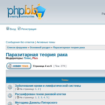
Ра
Вход
Регистрация
Сообщения без ответов
|
Активные темы
Список форумов
»
Основной раздел
»
Паразитарная теория рака
Паразитарная теория рака
Модераторы:
Плюс
,
Plus
Страница
4
из
6
[ Тем: 279 ]
Темы
Заболевания крови и лимфатической системы
[
На страницу:
1
,
2
]
Расшифрован геном раковой клетки
[
На страницу:
1
,
2
,
3
,
4
,
5
]
Методика Данилы Питерского